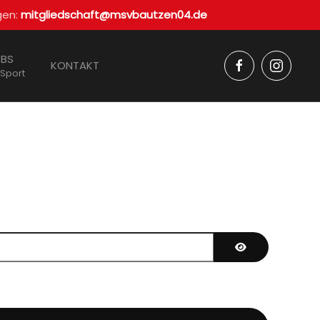
gen:
mitgliedschaft@msvbautzen04.de
BS
KONTAKT
 Sport
Passwort anzei