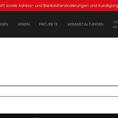
schaft sowie Adress- und Bankdatenänderungen und Kündigun
JO
NGEN
VEREIN
PROJEKTE
VERANSTALTUNGEN
im