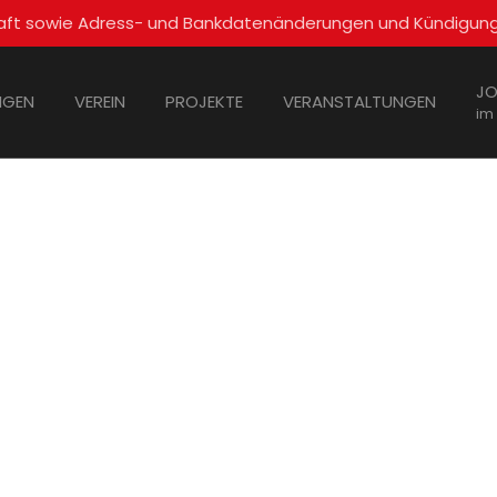
schaft sowie Adress- und Bankdatenänderungen und Kündigun
JO
NGEN
VEREIN
PROJEKTE
VERANSTALTUNGEN
im