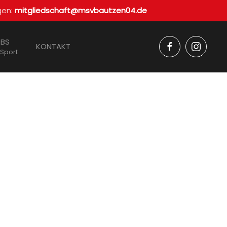
gen:
mitgliedschaft@msvbautzen04.de
BS
KONTAKT
 Sport