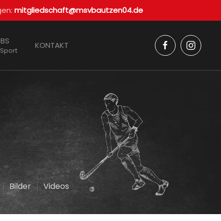
gen:
mitgliedschaft@msvbautzen04.de
BS
KONTAKT
 Sport
Bilder
Videos