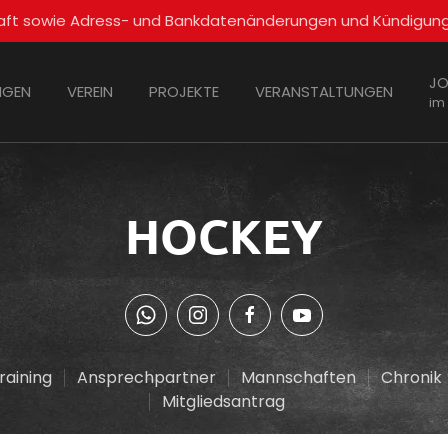
schaft sowie Adress- und Bankdatenänderungen und Kündigun
JO
NGEN
VEREIN
PROJEKTE
VERANSTALTUNGEN
im
HOCKEY
raining
Ansprechpartner
Mannschaften
Chronik
Mitgliedsantrag