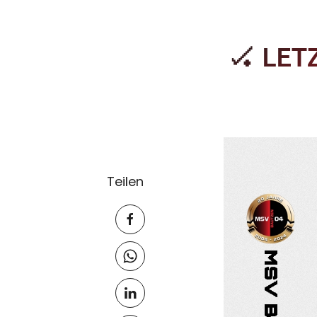
🏑 LET
Teilen