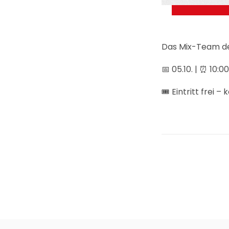
Das Mix-Team der
📅 05.10. | ⏰ 10
🎟 Eintritt frei 