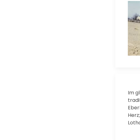
Im g
tradi
Eberh
Herz;
Lotha