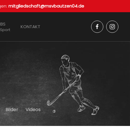
gen:
mitgliedschaft@msvbautzen04.de
BS
KONTAKT
 Sport
Bilder
Videos