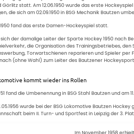
d Görlitz statt. Am 12.06.1950 wurde das erste Hockeyspi
en, die sich am 02.09.1950 in BSG Mechanik Bautzen umb
1950 fand das erste Damen-Hockeyspiel statt.
ich der damalige Leiter der Sparte Hockey 1950 nach Ber
elverkehr, die Organisation des Trainingsbetriebes, den S
werbung, Torwartschienen reparieren und Spieler pe
nach (ohne Wahl) zum Leiter des Bautzener Hockeysport
komotive kommt wieder ins Rollen
951 fand die Umbenennung in BSG Stahl Bautzen und am 11.0
.05.1956 wurde bei der BSG Lokomotive Bautzen Hockey ges
schaft beim II. Turn- und Sportfest in Leipzig der 3. Plat
Im November 1958 erhiel