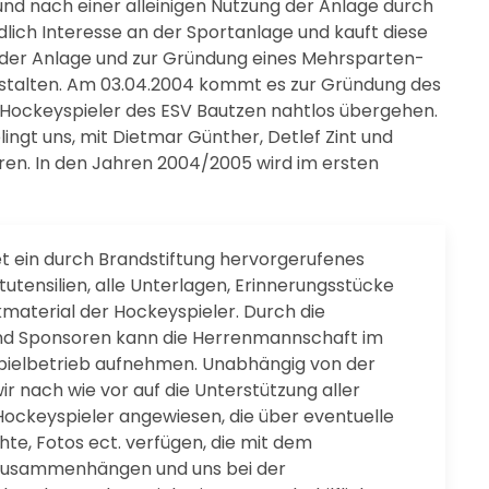
nd nach einer alleinigen Nutzung der Anlage durch
dlich Interesse an der Sportanlage und kauft diese
 der Anlage und zur Gründung eines Mehrsparten-
estalten. Am 03.04.2004 kommt es zur Gründung des
 Hockeyspieler des ESV Bautzen nahtlos übergehen.
lingt uns, mit Dietmar Günther, Detlef Zint und
ren. In den Jahren 2004/2005 wird im ersten
t ein durch Brandstiftung hervorgerufenes
utensilien, alle Unterlagen, Erinnerungsstücke
aterial der Hockeyspieler. Durch die
r und Sponsoren kann die Herrenmannschaft im
ielbetrieb aufnehmen. Unabhängig von der
wir nach wie vor auf die Unterstützung aller
ockeyspieler angewiesen, die über eventuelle
hte, Fotos ect. verfügen, die mit dem
zusammenhängen und uns bei der