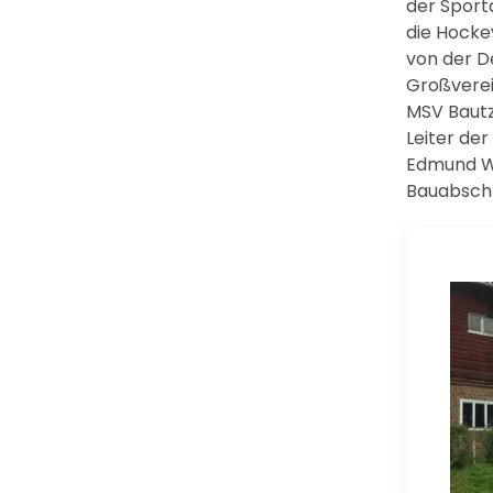
der Sport
die Hockey
von der D
Großverei
MSV Bautz
Leiter der
Edmund Wo
Bauabschn