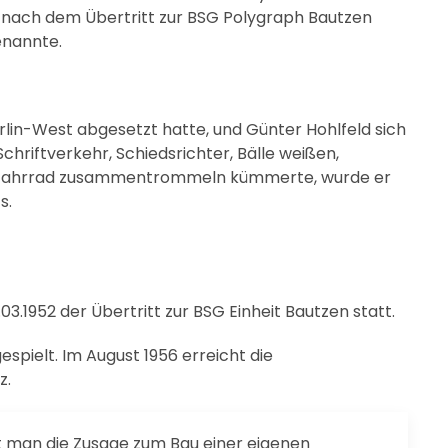
el nach dem Übertritt zur BSG Polygraph Bautzen
enannte.
lin-West abgesetzt hatte, und Günter Hohlfeld sich
chriftverkehr, Schiedsrichter, Bälle weißen,
r Fahrrad zusammentrommeln kümmerte, wurde er
s.
3.1952 der Übertritt zur BSG Einheit Bautzen statt.
pielt. Im August 1956 erreicht die
z.
t man die Zusage zum Bau einer eigenen