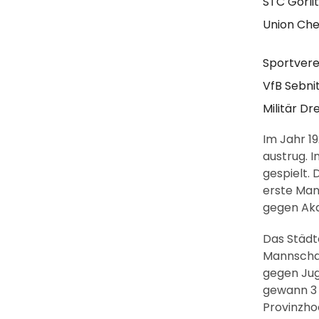
STC Görlit
Union Ch
Sportvere
VfB Sebni
Militär Dr
Im Jahr 1
austrug. I
gespielt. 
erste Man
gegen Aka
Das Städt
Mannschaf
gegen Jug
gewann 3 
Provinzho