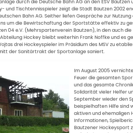
anlage durch die Deutsche Bahn AG an den ESV Bautzen u
- und Tischtennisspieler zeigt die Stadt Bautzen 2002 en
eutschen Bahn AG. Seither liefen Gespräche zur Nutzung
ns um die Bewirtschaftung der Sportstätte effektiv zu g
en 04 e.V. (Mehrspartenverein Bautzen), in den auch die
 Abteilung Hockey bleibt weiterhin Frank Noffke und es ge
jtas drei Hockeyspieler im Präsidium des MSV zu etablie
itt der Sanitärtrakt der Sportanlage saniert.
Im August 2005 vernichte
Feuer die gesamten Sport
und das gesamte Chronikm
Solidarität vieler Helfe
September wieder den Sp
beispielhaften Hilfe sind 
aktiven und ehemaligen H
Informationen, Spielberic
Bautzener Hockeysport 