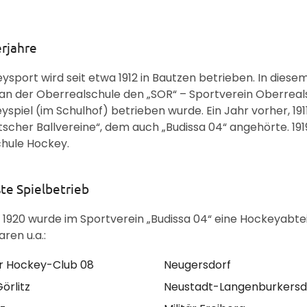
rjahre
ysport wird seit etwa 1912 in Bautzen betrieben. In dies
n der Oberrealschule den „SOR“ – Sportverein Oberreal
yspiel (im Schulhof) betrieben wurde. Ein Jahr vorher, 1
tscher Ballvereine“, dem auch „Budissa 04“ angehörte. 19
hule Hockey.
te Spielbetrieb
1920 wurde im Sportverein „Budissa 04“ eine Hockeyabteilu
ren u.a.:
r Hockey-Club 08
Neugersdorf
örlitz
Neustadt-Langenburkersd