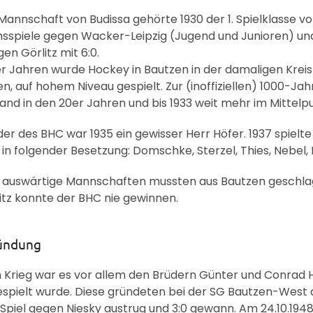
 Mannschaft von Budissa gehörte 1930 der 1. Spielklasse 
spiele gegen Wacker-Leipzig (Jugend und Junioren) und 
gen Görlitz mit 6:0.
er Jahren wurde Hockey in Bautzen in der damaligen Kre
, auf hohem Niveau gespielt. Zur (inoffiziellen) 1000-Jah
and in den 20er Jahren und bis 1933 weit mehr im Mittelp
der des BHC war 1935 ein gewisser Herr Höfer. 1937 spiel
 in folgender Besetzung: Domschke, Sterzel, Thies, Nebel, 
e auswärtige Mannschaften mussten aus Bautzen geschl
itz konnte der BHC nie gewinnen.
ündung
Krieg war es vor allem den Brüdern Günter und Conrad Ho
spielt wurde. Diese gründeten bei der SG Bautzen-West a
n Spiel gegen Niesky austrug und 3:0 gewann. Am 24.10.19