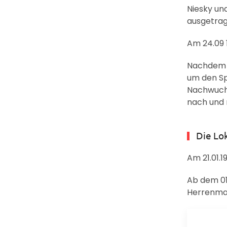
Niesky un
ausgetrag
Am 24.09 
Nachdem s
um den Spi
Nachwuchs
nach und 
Die Lo
Am 21.01.1
Ab dem 01
Herrenmann