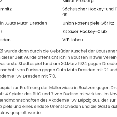
z
Militär Freiberg
emnitz
Sächsischer Hockey-und T
09
in „Guts Muts“ Dresden
Union Rasenspiele Görlitz
tz
Zittauer Hockey-Club
esden
VfB Löbau
921 wurde dann durch die Gebrüder Kuschel der Bautzener
n dieser Zeit wurde offensichtlich in Bautzen in zwei Vere
Das erste Städtespiel fand am 30.März 1924 gegen Dresden
nschaft von Budissa gegen Guts Muts Dresden mit 2:1 u
demie-SV Dresden mit 7:0.
espiel zur Eröffnung der Müllerwiese in Bautzen gegen Dr
t 4 Spieler des BHC und 7 von Budissa mitwirkten. Im N
endmannschaften des Akademie-SV Leipzig aus, der zur 
Spiele und eines endete Unentschieden und die Gäste äuß
ckey gespielt würde.