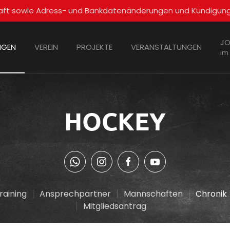
schaft sowie Adress- und Bankdatenänderungen und Kündigun
JO
NGEN
VEREIN
PROJEKTE
VERANSTALTUNGEN
im
HOCKEY
raining
Ansprechpartner
Mannschaften
Chronik
Mitgliedsantrag