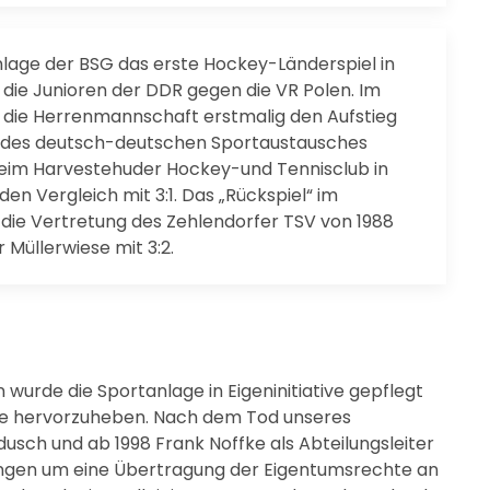
nlage der BSG das erste Hockey-Länderspiel in
n die Junioren der DDR gegen die VR Polen. Im
 die Herrenmannschaft erstmalig den Aufstieg
lb des deutsch-deutschen Sportaustausches
beim Harvestehuder Hockey-und Tennisclub in
 Vergleich mit 3:1. Das „Rückspiel“ im
ie Vertretung des Zehlendorfer TSV von 1988
 Müllerwiese mit 3:2.
 wurde die Sportanlage in Eigeninitiative gepflegt
offke hervorzuheben. Nach dem Tod unseres
sch und ab 1998 Frank Noffke als Abteilungsleiter
ungen um eine Übertragung der Eigentumsrechte an