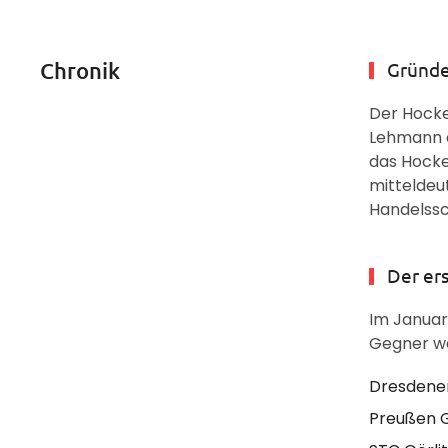
Chronik
Gründe
Der Hocke
Lehmann a
das Hocke
mitteldeu
Handelssc
Der ers
Im Januar 
Gegner wa
Dresdene
Preußen G