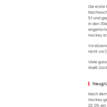
Die erste
Nachwuchs
5:1 und ge
In den 30
angehörten
Hockey st
Vorsitzen
nicht vor)
Viele gut
Weiß Görl
Neugr
Nach dem 
Hockey ge
23. 05. ei