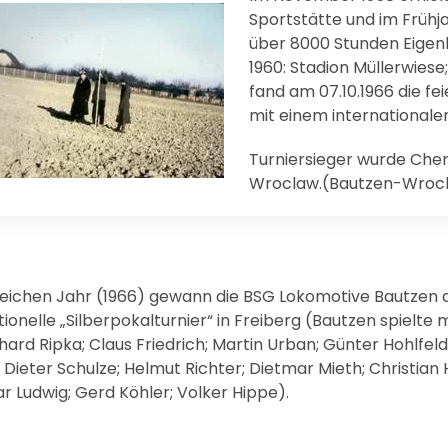
Sportstätte und im Frühj
über 8000 Stunden Eigenl
1960: Stadion Müllerwiese
fand am 07.10.1966 die fe
mit einem internationale
Turniersieger wurde Che
Wroclaw.(Bautzen-Wroclaw
leichen Jahr (1966) gewann die BSG Lokomotive Bautzen 
tionelle „Silberpokalturnier“ in Freiberg (Bautzen spielte m
ard Ripka; Claus Friedrich; Martin Urban; Günter Hohlfeld
 Dieter Schulze; Helmut Richter; Dietmar Mieth; Christian
r Ludwig; Gerd Köhler; Volker Hippe).