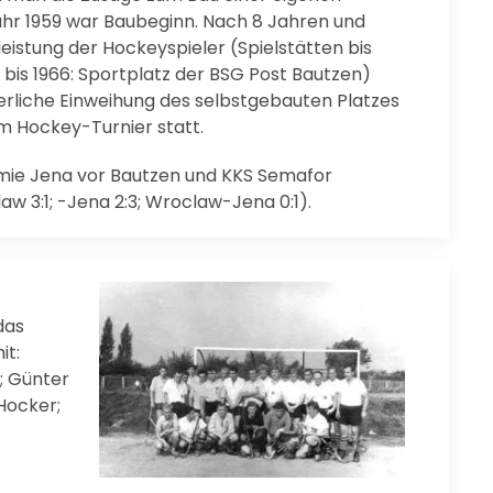
ahr 1959 war Baubeginn. Nach 8 Jahren und
eistung der Hockeyspieler (Spielstätten bis
; bis 1966: Sportplatz der BSG Post Bautzen)
ierliche Einweihung des selbstgebauten Platzes
m Hockey-Turnier statt.
mie Jena vor Bautzen und KKS Semafor
 3:1; -Jena 2:3; Wroclaw-Jena 0:1).
das
it:
; Günter
 Hocker;