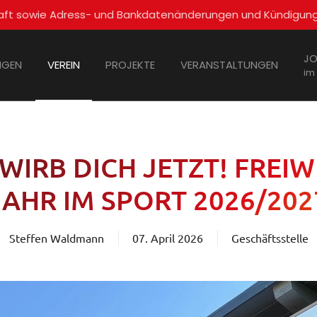
schaft sowie Adress- und Bankdatenänderungen und Kündigun
JO
NGEN
VEREIN
PROJEKTE
VERANSTALTUNGEN
im
IRB DICH JETZT! FREIW
JAHR IM SPORT 2026/202
Steffen Waldmann
07. April 2026
Geschäftsstelle