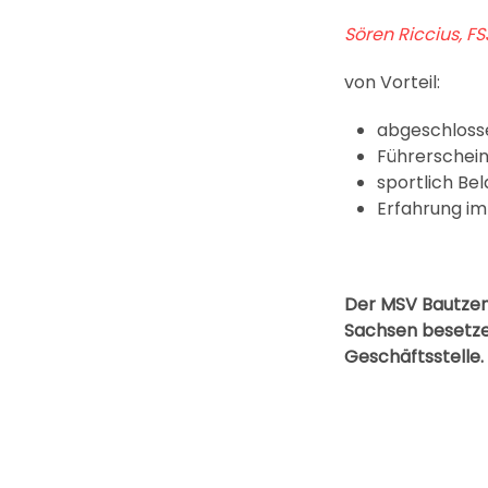
Sören Riccius, F
von Vorteil:
abgeschlosse
Führerschei
sportlich Be
Erfahrung im
Der MSV Bautzen 
Sachsen besetzen
Geschäftsstelle.