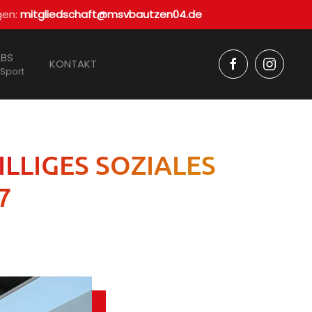
gen:
mitgliedschaft@msvbautzen04.de
BS
KONTAKT
 Sport
ILLIGES SOZIALES
7