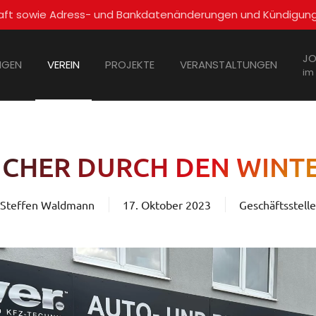
schaft sowie Adress- und Bankdatenänderungen und Kündigun
JO
NGEN
VEREIN
PROJEKTE
VERANSTALTUNGEN
im
ICHER DURCH DEN WINT
Steffen Waldmann
17. Oktober 2023
Geschäftsstelle