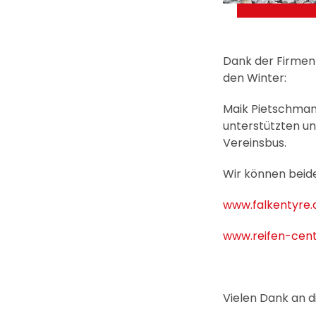
Dank der Firmen
den Winter:
Maik Pietschman
unterstützten u
Vereinsbus.
Wir können beid
www.falkentyre
www.reifen-cen
Vielen Dank an di