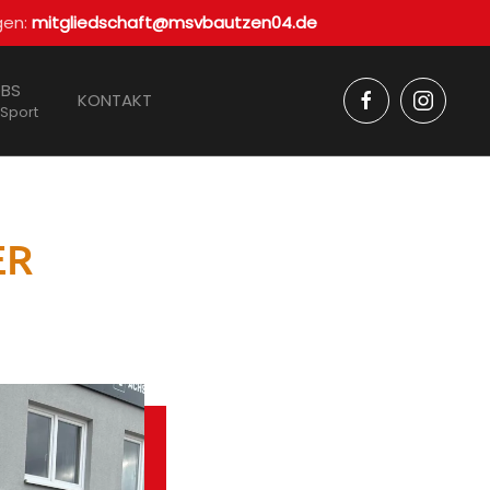
gen:
mitgliedschaft@msvbautzen04.de
BS
KONTAKT
 Sport
ER