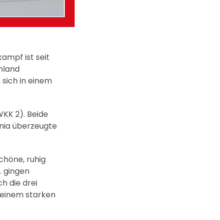
ampf ist seit
hland
sich in einem
WKK 2). Beide
enia überzeugte
schöne, ruhig
. gingen
ch die drei
n einem starken