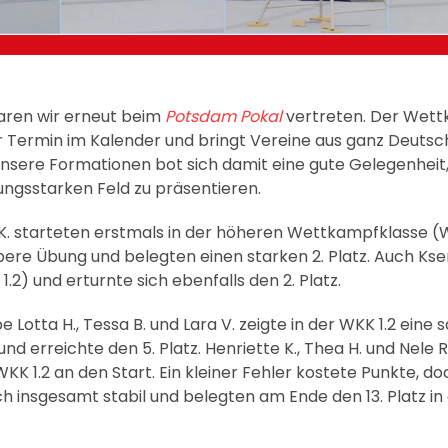
aren wir erneut beim
Potsdam Pokal
vertreten. Der Wettk
r Termin im Kalender und bringt Vereine aus ganz Deutsc
sere Formationen bot sich damit eine gute Gelegenheit, 
ungsstarken Feld zu präsentieren.
 K. starteten erstmals in der höheren Wettkampfklasse (
bere Übung und belegten einen starken 2. Platz. Auch Ks
2) und erturnte sich ebenfalls den 2. Platz.
otta H., Tessa B. und Lara V. zeigte in der WKK 1.2 eine 
d erreichte den 5. Platz. Henriette K., Thea H. und Nele R
WKK 1.2 an den Start. Ein kleiner Fehler kostete Punkte, do
ch insgesamt stabil und belegten am Ende den 13. Platz i