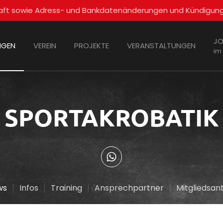
schaft sowie Adress- und Bankdatenänderungen und Kündigun
JO
NGEN
VEREIN
PROJEKTE
VERANSTALTUNGEN
im
SPORTAKROBATIK
ws
Infos
Training
Ansprechpartner
Mitgliedsan