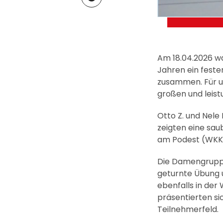
Am 18.04.2026 w
Jahren ein feste
zusammen. Für un
großen und leist
Otto Z. und Nele
zeigten eine sau
am Podest (WKK 1.
Die Damengruppe L
geturnte Übung un
ebenfalls in der 
präsentierten si
Teilnehmerfeld.