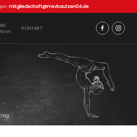
gen:
mitgliedschaft@msvbautzen04.de
BS
KONTAKT
 Sport
trag