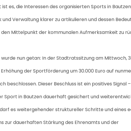
st es, die Interessen des organisierten Sports in Bautzen
ik und Verwaltung klarer zu artikulieren und dessen Bede
n den Mittelpunkt der kommunalen Aufmerksamkeit zu rü
t wurde nun getan: In der Stadtratssitzung am Mittwoch, 30
e Erhöhung der Sportförderung um 30.000 Euro auf nunm
ich beschlossen. Dieser Beschluss ist ein positives Signal –
r Sport in Bautzen dauerhaft gesichert und weiterentwic
arf es weitergehender struktureller Schritte und eines 
ens zur dauerhaften Stärkung des Ehrenamts und der