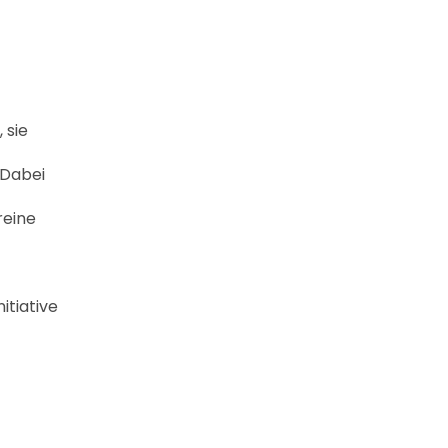
 sie
 Dabei
reine
itiative