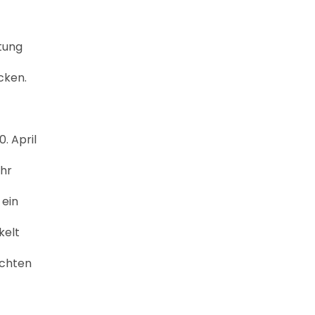
utung
cken.
. April
ehr
 ein
kelt
echten