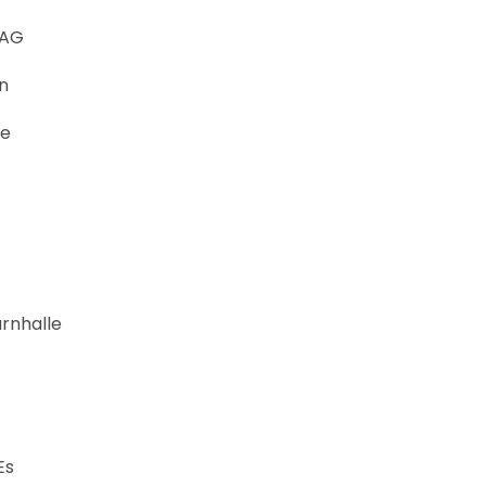
 AG
in
ie
rnhalle
Es