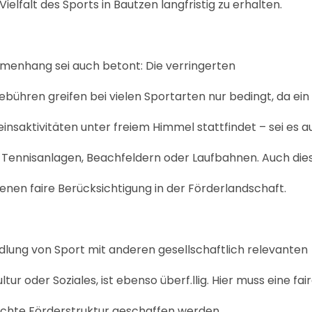
 Vielfalt des Sports in Bautzen langfristig zu erhalten.
menhang sei auch betont: Die verringerten
bühren greifen bei vielen Sportarten nur bedingt, da ein
einsaktivitäten unter freiem Himmel stattfindet – sei es 
f Tennisanlagen, Beachfeldern oder Laufbahnen. Auch die
enen faire Berücksichtigung in der Förderlandschaft.
lung von Sport mit anderen gesellschaftlich relevanten
tur oder Soziales, ist ebenso überf.llig. Hier muss eine fai
chte Förderstruktur geschaffen werden.