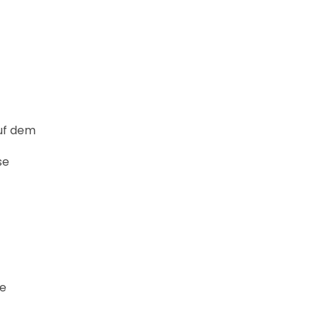
auf dem
se
re