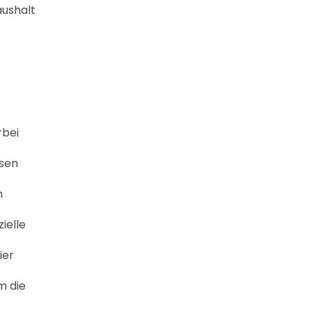
aushalt
rbei
esen
n
ielle
ier
m die