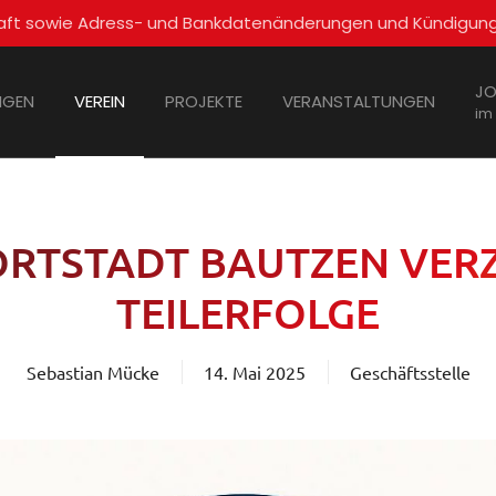
schaft sowie Adress- und Bankdatenänderungen und Kündigun
JO
NGEN
VEREIN
PROJEKTE
VERANSTALTUNGEN
im
PORTSTADT BAUTZEN VER
TEILERFOLGE
Sebastian Mücke
14. Mai 2025
Geschäftsstelle