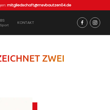
gen:
mitgliedschaft@msvbautzen04.de
BS
KONTAKT
 Sport
ZEICHNET ZWEI